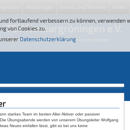
angebote
Abteilungen
Events und Termine
Verein
 und fortlaufend verbessern zu können, verwenden wi
TSV Neckargröningen e.V.
ng von Cookies zu.
 unserer
Datenschutzerklärung
Sie befinden sich auf:
Abteilungen
> Jedermänner
er
ann starkes Team im besten Alter Aktiver oder passiver
m. Die Übungsabende werden von unserem Übungsleiter Wolfgang
twas Neues einfallen lässt, gibt es bei uns keine